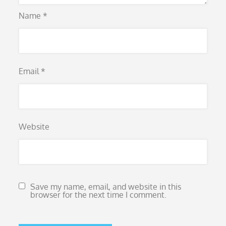
Name
*
Email
*
Website
Save my name, email, and website in this
browser for the next time I comment.