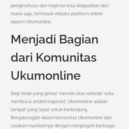
pengetahuan dan inspirasi bisa didapatkan dari
mana saja, termasuk melalui platform online
seperti Ukumonline.
Menjadi Bagian
dari Komunitas
Ukumonline
Bagi Anda yang gemar menulis atau sekadar suka
membaca artikel inspiratif, Ukumonline adalah
tempat yang tepat untuk berkunjung.
Bergabunglah dalam komunitas Ukumonline dan
rasakan manfaatnya dengan menjelajahi berbagai