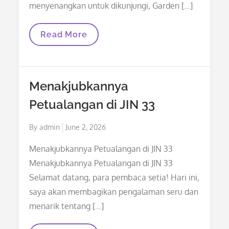
menyenangkan untuk dikunjungi, Garden […]
Explore
Read More
Garden
Prairie
Farm:
Keindahan
Alam
Menakjubkannya
Dan
Kegembiraan
Petualangan di JIN 33
Posted
By
admin
June 2, 2026
on
Menakjubkannya Petualangan di JIN 33
Menakjubkannya Petualangan di JIN 33
Selamat datang, para pembaca setia! Hari ini,
saya akan membagikan pengalaman seru dan
menarik tentang […]