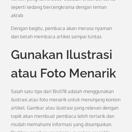
seperti sedang bercengkrama dengan teman
akrab.
Dengan begitu, pembaca akan merasa nyaman
dan betah membaca artikel sampai tuntas.
Gunakan Ilustrasi
atau Foto Menarik
Salah satu tips dari Bro178 adalah menggunakan
ilustrasi atau foto menarik untuk menunjang konten
artikel. Gambar atau ilustrasi yang relevan dengan
topik akan membuat pembaca lebih tertarik dan
mudah memahami informasi yang disampaikan.