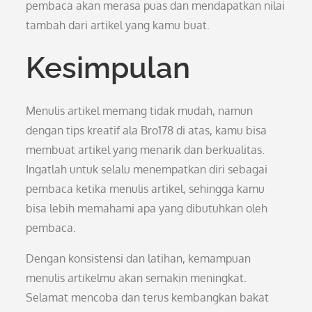
pembaca akan merasa puas dan mendapatkan nilai
tambah dari artikel yang kamu buat.
Kesimpulan
Menulis artikel memang tidak mudah, namun
dengan tips kreatif ala Bro178 di atas, kamu bisa
membuat artikel yang menarik dan berkualitas.
Ingatlah untuk selalu menempatkan diri sebagai
pembaca ketika menulis artikel, sehingga kamu
bisa lebih memahami apa yang dibutuhkan oleh
pembaca.
Dengan konsistensi dan latihan, kemampuan
menulis artikelmu akan semakin meningkat.
Selamat mencoba dan terus kembangkan bakat