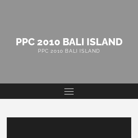
Skip
to
content
PPC 2010 BALI ISLAND
PPC 2010 BALI ISLAND