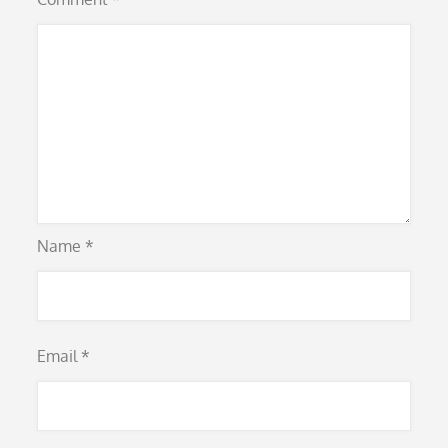
Name
*
Email
*