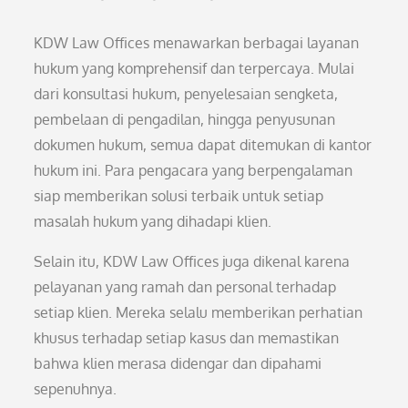
KDW Law Offices menawarkan berbagai layanan
hukum yang komprehensif dan terpercaya. Mulai
dari konsultasi hukum, penyelesaian sengketa,
pembelaan di pengadilan, hingga penyusunan
dokumen hukum, semua dapat ditemukan di kantor
hukum ini. Para pengacara yang berpengalaman
siap memberikan solusi terbaik untuk setiap
masalah hukum yang dihadapi klien.
Selain itu, KDW Law Offices juga dikenal karena
pelayanan yang ramah dan personal terhadap
setiap klien. Mereka selalu memberikan perhatian
khusus terhadap setiap kasus dan memastikan
bahwa klien merasa didengar dan dipahami
sepenuhnya.