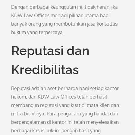
Dengan berbagai keunggulan ini, tidak heran jika
KDW Law Offices menjadi pilihan utama bagi
banyak orang yang membutuhkan jasa konsultasi
hukum yang terpercaya.
Reputasi dan
Kredibilitas
Reputasi adalah aset berharga bagi setiap kantor
hukum, dan KDW Law Offices telah berhasil
membangun reputasi yang kuat di mata klien dan
mitra bisnisnya. Para pengacara yang handal dan
berpengalaman di kantor ini telah menyelesaikan
berbagai kasus hukum dengan hasil yang