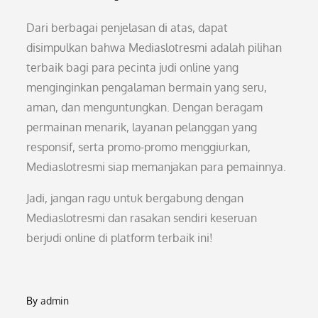
Dari berbagai penjelasan di atas, dapat
disimpulkan bahwa Mediaslotresmi adalah pilihan
terbaik bagi para pecinta judi online yang
menginginkan pengalaman bermain yang seru,
aman, dan menguntungkan. Dengan beragam
permainan menarik, layanan pelanggan yang
responsif, serta promo-promo menggiurkan,
Mediaslotresmi siap memanjakan para pemainnya.
Jadi, jangan ragu untuk bergabung dengan
Mediaslotresmi dan rasakan sendiri keseruan
berjudi online di platform terbaik ini!
By
admin