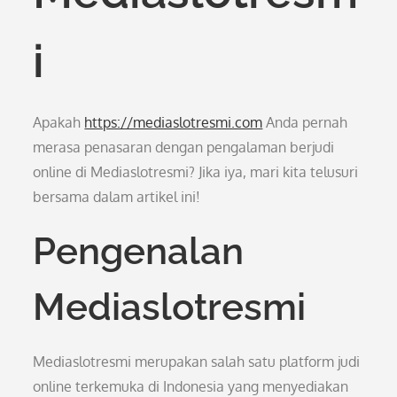
i
Apakah
https://mediaslotresmi.com
Anda pernah
merasa penasaran dengan pengalaman berjudi
online di Mediaslotresmi? Jika iya, mari kita telusuri
bersama dalam artikel ini!
Pengenalan
Mediaslotresmi
Mediaslotresmi merupakan salah satu platform judi
online terkemuka di Indonesia yang menyediakan