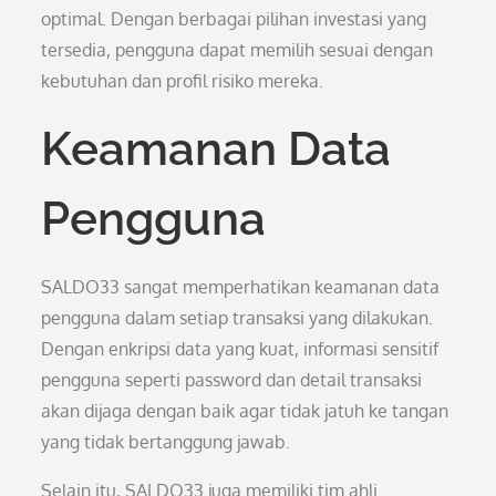
optimal. Dengan berbagai pilihan investasi yang
tersedia, pengguna dapat memilih sesuai dengan
kebutuhan dan profil risiko mereka.
Keamanan Data
Pengguna
SALDO33 sangat memperhatikan keamanan data
pengguna dalam setiap transaksi yang dilakukan.
Dengan enkripsi data yang kuat, informasi sensitif
pengguna seperti password dan detail transaksi
akan dijaga dengan baik agar tidak jatuh ke tangan
yang tidak bertanggung jawab.
Selain itu, SALDO33 juga memiliki tim ahli