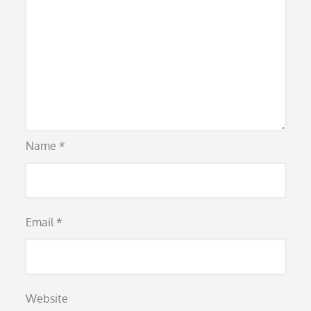
Name
*
Email
*
Website