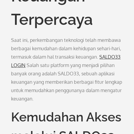
Terpercaya
Saat ini, perkembangan teknologi telah membawa
berbagai kemudahan dalam kehidupan sehari-hari,
termasuk dalam hal transaksi keuangan.
SALDO33
LOGIN
Salah satu platform yang menjadi pilihan
banyak orang adalah SALDO33, sebuah aplikasi
keuangan yang memberikan berbagai fitur lengkap
untuk memudahkan penggunanya dalam mengatur
keuangan.
Kemudahan Akses