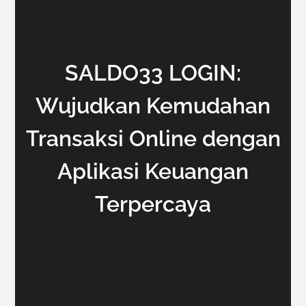
SALDO33 LOGIN:
Wujudkan Kemudahan
Transaksi Online dengan
Aplikasi Keuangan
Terpercaya