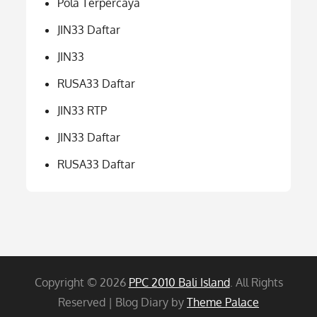
Pola Terpercaya
JIN33 Daftar
JIN33
RUSA33 Daftar
JIN33 RTP
JIN33 Daftar
RUSA33 Daftar
Copyright © 2026
PPC 2010 Bali Island
. All Rights
Reserved | Blog Diary by
Theme Palace