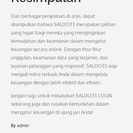
Dari berbagai penjelasan di atas, dapat
disimpulkan bahwa SALDO33 merupakan pilihan
yang tepat bagi mereka yang menginginkan
kemudahan dan keamanan dalam mengatur
keuangan secara online. Dengan fitur-fitur
unggulan, keamanan data yang terjamin, dan
layanan pelanggan yang responsif, SALDO33 siap
menjadi mitra terbaik Anda dalam mengelola
keuangan dengan lebih efektif dan efisien.
Jangan ragu untuk melakukan SALDO33 LOGIN
sekarang juga dan rasakan kemudahan dalam
mengatur keuangan di ujung jari Anda!
By
admin