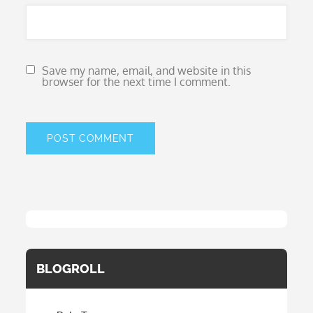
Save my name, email, and website in this
browser for the next time I comment.
BLOGROLL