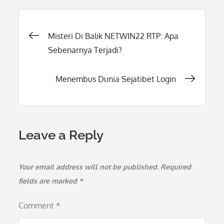
Post
Misteri Di Balik NETWIN22 RTP: Apa
Sebenarnya Terjadi?
navigation
Menembus Dunia Sejatibet Login
Leave a Reply
Your email address will not be published.
Required
fields are marked
*
Comment
*