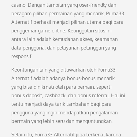
casino. Dengan tampilan yang user-friendly dan
beragam pilihan permainan yang menarik, Puma33
Alternatif berhasil menjadi pilihan utama bagi para
penggemar game online. Keunggulan situs ini
antara lain adalah kemudahan akses, keamanan
data pengguna, dan pelayanan pelanggan yang
responsif.
Keuntungan lain yang ditawarkan oleh Puma33
Alternatif adalah adanya bonus-bonus menarik
yang bisa dinikmati oleh para pemain, seperti
bonus deposit, cashback, dan bonus referral. Hal ini
tentu menjadi daya tarik tambahan bagi para
pengguna yang ingin mendapatkan pengalaman
bermain yang lebih seru dan menguntungkan.
Selain itu, Puma33 Alternatif juga terkenal karena