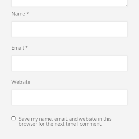
Name
*
Email
*
Website
Save my name, email, and website in this
browser for the next time I comment.