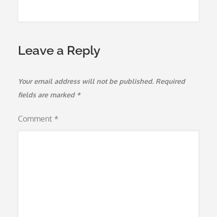
Leave a Reply
Your email address will not be published.
Required
fields are marked
*
Comment
*