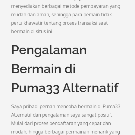
menyediakan berbagai metode pembayaran yang
mudah dan aman, sehingga para pemain tidak
perlu khawatir tentang proses transaksi saat
bermain di situs ini.
Pengalaman
Bermain di
Puma33 Alternatif
Saya pribadi pernah mencoba bermain di Puma33
Alternatif dan pengalaman saya sangat positif.
Mulai dari proses pendaftaran yang cepat dan
mudah, hingga berbagai permainan menarik yang