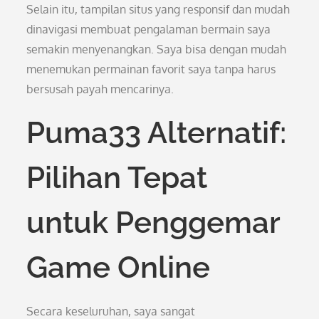
Selain itu, tampilan situs yang responsif dan mudah
dinavigasi membuat pengalaman bermain saya
semakin menyenangkan. Saya bisa dengan mudah
menemukan permainan favorit saya tanpa harus
bersusah payah mencarinya.
Puma33 Alternatif:
Pilihan Tepat
untuk Penggemar
Game Online
Secara keseluruhan, saya sangat