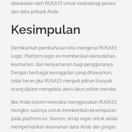
disediakan oleh RUSA33 untuk melindungi privasi
dan data pribadi Anda.
Kesimpulan
Demikianlah pembahasan kita mengenai RUSA33
Login. Platform login ini memberikan kemudahan,
keamanan, dan kenyamanan bagi penggunanya.
Dengan berbagai keunggulan yang ditawarkan,
tidak heran jika RUSA33 menjadi pilihan banyak
orang dalam mengelola akun-akun online mereka.
Jika Anda belum mencoba menggunakan RUSA33,
mungkin saatnya untuk memberikan kesempatan
pada platform ini. Namun, tetap ingat untuk selalu
memperhatikan keamanan data Anda dan jangan