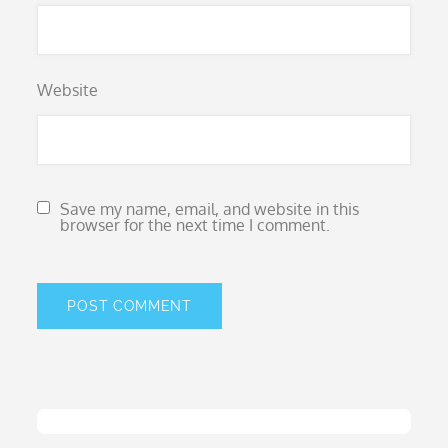
Website
Save my name, email, and website in this
browser for the next time I comment.