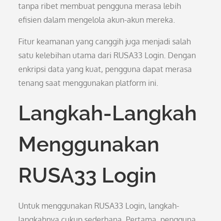
tanpa ribet membuat pengguna merasa lebih
efisien dalam mengelola akun-akun mereka.
Fitur keamanan yang canggih juga menjadi salah
satu kelebihan utama dari RUSA33 Login. Dengan
enkripsi data yang kuat, pengguna dapat merasa
tenang saat menggunakan platform ini.
Langkah-Langkah
Menggunakan
RUSA33 Login
Untuk menggunakan RUSA33 Login, langkah-
langkahnya cukup sederhana. Pertama, pengguna