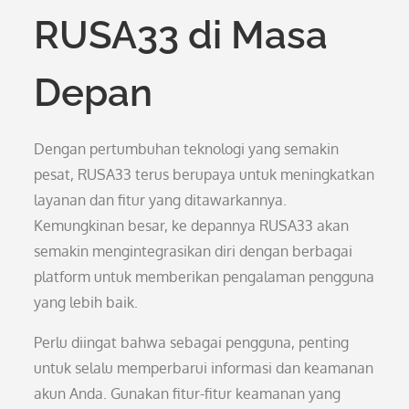
RUSA33 di Masa
Depan
Dengan pertumbuhan teknologi yang semakin
pesat, RUSA33 terus berupaya untuk meningkatkan
layanan dan fitur yang ditawarkannya.
Kemungkinan besar, ke depannya RUSA33 akan
semakin mengintegrasikan diri dengan berbagai
platform untuk memberikan pengalaman pengguna
yang lebih baik.
Perlu diingat bahwa sebagai pengguna, penting
untuk selalu memperbarui informasi dan keamanan
akun Anda. Gunakan fitur-fitur keamanan yang