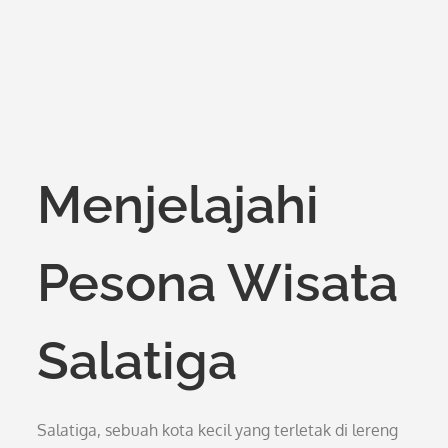
Menjelajahi
Pesona Wisata
Salatiga
Salatiga, sebuah kota kecil yang terletak di lereng