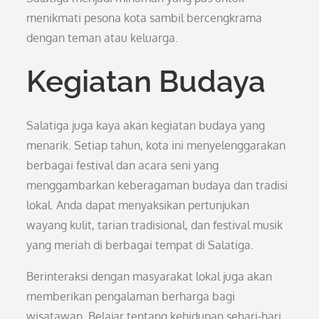
menikmati pesona kota sambil bercengkrama
dengan teman atau keluarga.
Kegiatan Budaya
Salatiga juga kaya akan kegiatan budaya yang
menarik. Setiap tahun, kota ini menyelenggarakan
berbagai festival dan acara seni yang
menggambarkan keberagaman budaya dan tradisi
lokal. Anda dapat menyaksikan pertunjukan
wayang kulit, tarian tradisional, dan festival musik
yang meriah di berbagai tempat di Salatiga.
Berinteraksi dengan masyarakat lokal juga akan
memberikan pengalaman berharga bagi
wisatawan. Belajar tentang kehidupan sehari-hari