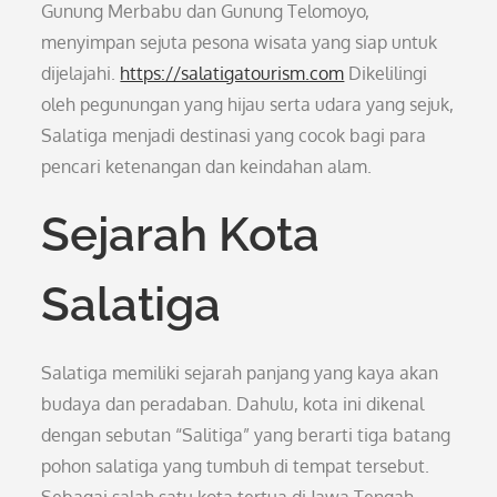
Gunung Merbabu dan Gunung Telomoyo,
menyimpan sejuta pesona wisata yang siap untuk
dijelajahi.
https://salatigatourism.com
Dikelilingi
oleh pegunungan yang hijau serta udara yang sejuk,
Salatiga menjadi destinasi yang cocok bagi para
pencari ketenangan dan keindahan alam.
Sejarah Kota
Salatiga
Salatiga memiliki sejarah panjang yang kaya akan
budaya dan peradaban. Dahulu, kota ini dikenal
dengan sebutan “Salitiga” yang berarti tiga batang
pohon salatiga yang tumbuh di tempat tersebut.