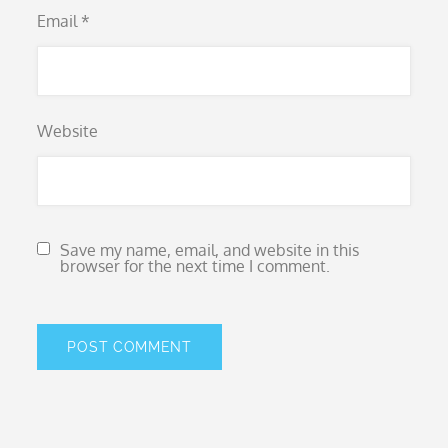
Email
*
Website
Save my name, email, and website in this
browser for the next time I comment.