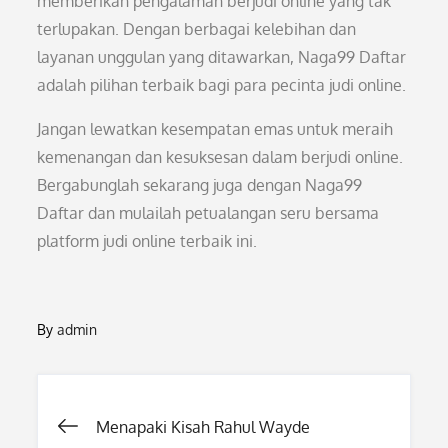
memberikan pengalaman berjudi online yang tak
terlupakan. Dengan berbagai kelebihan dan
layanan unggulan yang ditawarkan, Naga99 Daftar
adalah pilihan terbaik bagi para pecinta judi online.
Jangan lewatkan kesempatan emas untuk meraih
kemenangan dan kesuksesan dalam berjudi online.
Bergabunglah sekarang juga dengan Naga99
Daftar dan mulailah petualangan seru bersama
platform judi online terbaik ini.
By
admin
Post
Menapaki Kisah Rahul Wayde