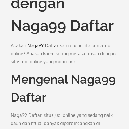
dengan
Naga99 Daftar
Apakah
Naga99 Daftar
kamu pencinta dunia judi
online? Apakah kamu sering merasa bosan dengan
situs judi online yang monoton?
Mengenal Naga99
Daftar
Naga99 Daftar, situs judi online yang sedang naik
daun dan mulai banyak diperbincangkan di