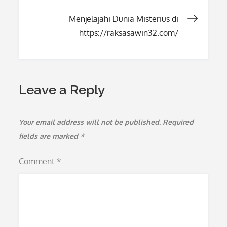
navigation
Menjelajahi Dunia Misterius di
https://raksasawin32.com/
Leave a Reply
Your email address will not be published.
Required
fields are marked
*
Comment
*