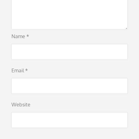
Name
*
Email
*
Website