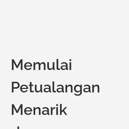
on
Memulai
Petualangan
Menarik