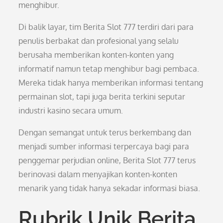
menghibur.
Di balik layar, tim Berita Slot 777 terdiri dari para
penulis berbakat dan profesional yang selalu
berusaha memberikan konten-konten yang
informatif namun tetap menghibur bagi pembaca.
Mereka tidak hanya memberikan informasi tentang
permainan slot, tapi juga berita terkini seputar
industri kasino secara umum.
Dengan semangat untuk terus berkembang dan
menjadi sumber informasi terpercaya bagi para
penggemar perjudian online, Berita Slot 777 terus
berinovasi dalam menyajikan konten-konten
menarik yang tidak hanya sekadar informasi biasa.
Rubrik Unik Berita