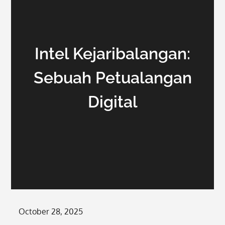
Intel Kejaribalangan:
Sebuah Petualangan
Digital
Posted
October 28, 2025