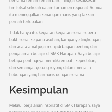
bersama teman-teman baru, hingga kesuksesan
tim futsal sekolah dalam turnamen regional. Semua
itu meninggalkan kenangan manis yang takkan
pernah terlupakan.
Tidak hanya itu, kegiatan-kegiatan sosial seperti
bakti sosial ke panti asuhan, kampanye lingkungan,
dan acara amal juga menjadi bagian penting dari
pengalaman belajar di SMK Harapan. Saya belajar
betapa pentingnya memiliki empati, kepedulian,
dan semangat gotong royong dalam menjalin
hubungan yang harmonis dengan sesama.
Kesimpulan
Melalui perjalanan inspiratif di SMK Harapan, saya