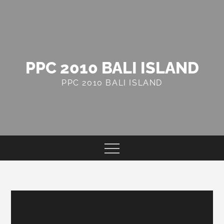
Skip
to
content
PPC 2010 BALI ISLAND
PPC 2010 BALI ISLAND