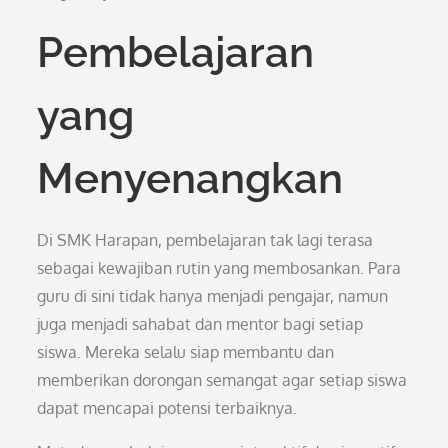
Pembelajaran
yang
Menyenangkan
Di SMK Harapan, pembelajaran tak lagi terasa
sebagai kewajiban rutin yang membosankan. Para
guru di sini tidak hanya menjadi pengajar, namun
juga menjadi sahabat dan mentor bagi setiap
siswa. Mereka selalu siap membantu dan
memberikan dorongan semangat agar setiap siswa
dapat mencapai potensi terbaiknya.