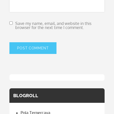
Save my name, email, and website in this
browser for the next time I comment.
BLOGROLL
Pola Terpercaya