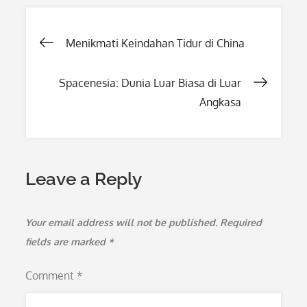
Post
Menikmati Keindahan Tidur di China
navigation
Spacenesia: Dunia Luar Biasa di Luar
Angkasa
Leave a Reply
Your email address will not be published.
Required
fields are marked
*
Comment
*