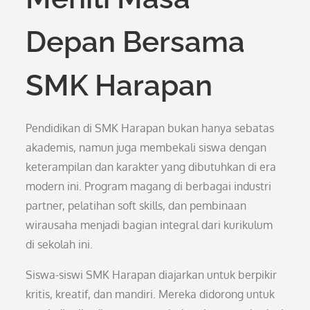
Depan Bersama
SMK Harapan
Pendidikan di SMK Harapan bukan hanya sebatas
akademis, namun juga membekali siswa dengan
keterampilan dan karakter yang dibutuhkan di era
modern ini. Program magang di berbagai industri
partner, pelatihan soft skills, dan pembinaan
wirausaha menjadi bagian integral dari kurikulum
di sekolah ini.
Siswa-siswi SMK Harapan diajarkan untuk berpikir
kritis, kreatif, dan mandiri. Mereka didorong untuk