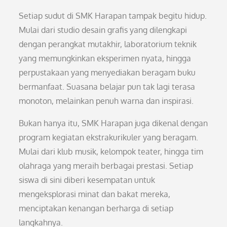
Setiap sudut di SMK Harapan tampak begitu hidup.
Mulai dari studio desain grafis yang dilengkapi
dengan perangkat mutakhir, laboratorium teknik
yang memungkinkan eksperimen nyata, hingga
perpustakaan yang menyediakan beragam buku
bermanfaat. Suasana belajar pun tak lagi terasa
monoton, melainkan penuh warna dan inspirasi.
Bukan hanya itu, SMK Harapan juga dikenal dengan
program kegiatan ekstrakurikuler yang beragam.
Mulai dari klub musik, kelompok teater, hingga tim
olahraga yang meraih berbagai prestasi. Setiap
siswa di sini diberi kesempatan untuk
mengeksplorasi minat dan bakat mereka,
menciptakan kenangan berharga di setiap
langkahnya.