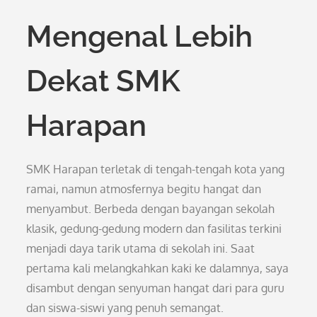
Mengenal Lebih
Dekat SMK
Harapan
SMK Harapan terletak di tengah-tengah kota yang
ramai, namun atmosfernya begitu hangat dan
menyambut. Berbeda dengan bayangan sekolah
klasik, gedung-gedung modern dan fasilitas terkini
menjadi daya tarik utama di sekolah ini. Saat
pertama kali melangkahkan kaki ke dalamnya, saya
disambut dengan senyuman hangat dari para guru
dan siswa-siswi yang penuh semangat.