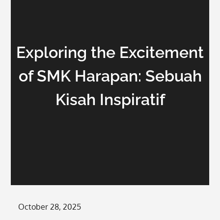
Exploring the Excitement
of SMK Harapan: Sebuah
Kisah Inspiratif
Posted
October 28, 2025