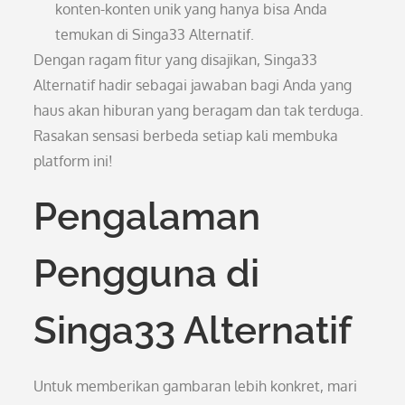
konten-konten unik yang hanya bisa Anda
temukan di Singa33 Alternatif.
Dengan ragam fitur yang disajikan, Singa33
Alternatif hadir sebagai jawaban bagi Anda yang
haus akan hiburan yang beragam dan tak terduga.
Rasakan sensasi berbeda setiap kali membuka
platform ini!
Pengalaman
Pengguna di
Singa33 Alternatif
Untuk memberikan gambaran lebih konkret, mari