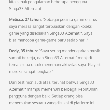
kita simak pengalaman beberapa pengguna
Singa33 Alternatif:
Melissa, 27 tahun:
“Sebagai pecinta game online,
saya merasa sangat terpuaskan dengan koleksi
game yang disediakan Singa33 Alternatif. Saya
bisa mencoba game-game baru setiap hari!”
Dedy, 35 tahun:
“Saya sering mendengarkan musik
sambil bekerja, dan Singa33 Alternatif menjadi
teman setia untuk menemani aktivitas saya. Playlist
mereka sangat lengkap!”
Dari testimonial di atas, terlihat bahwa Singa33
Alternatif mampu memenuhi berbagai kebutuhan
pengguna dengan baik. Setiap orang bisa
menemukan sesuatu yang disukai di platform ini.