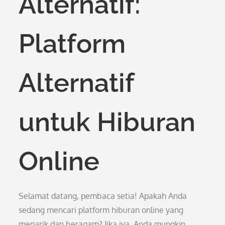
Alternatif:
Platform
Alternatif
untuk Hiburan
Online
Selamat datang, pembaca setia! Apakah Anda
sedang mencari platform hiburan online yang
menarik dan beragam? Jika iya, Anda mungkin