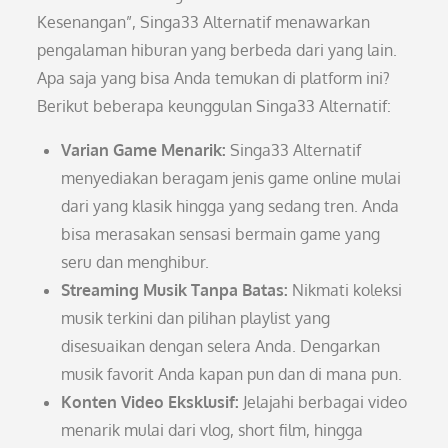
Kesenangan”, Singa33 Alternatif menawarkan
pengalaman hiburan yang berbeda dari yang lain.
Apa saja yang bisa Anda temukan di platform ini?
Berikut beberapa keunggulan Singa33 Alternatif:
Varian Game Menarik:
Singa33 Alternatif
menyediakan beragam jenis game online mulai
dari yang klasik hingga yang sedang tren. Anda
bisa merasakan sensasi bermain game yang
seru dan menghibur.
Streaming Musik Tanpa Batas:
Nikmati koleksi
musik terkini dan pilihan playlist yang
disesuaikan dengan selera Anda. Dengarkan
musik favorit Anda kapan pun dan di mana pun.
Konten Video Eksklusif:
Jelajahi berbagai video
menarik mulai dari vlog, short film, hingga