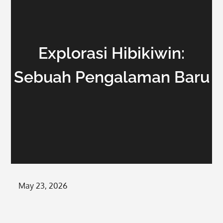
Explorasi Hibikiwin:
Sebuah Pengalaman Baru
Posted
May 23, 2026
on