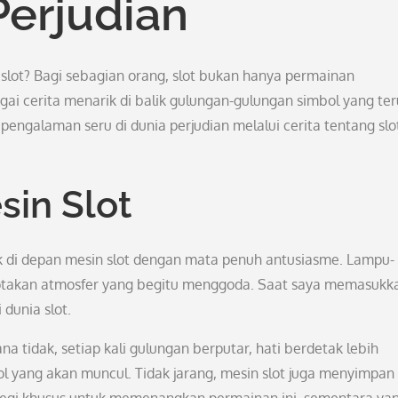
Perjudian
lot? Bagi sebagian orang, slot bukan hanya permainan
ai cerita menarik di balik gulungan-gulungan simbol yang ter
 pengalaman seru di dunia perjudian melalui cerita tentang slo
sin Slot
 di depan mesin slot dengan mata penuh antusiasme. Lampu-
iptakan atmosfer yang begitu menggoda. Saat saya memasukk
 dunia slot.
na tidak, setiap kali gulungan berputar, hati berdetak lebih
 yang akan muncul. Tidak jarang, mesin slot juga menyimpan