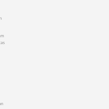
n
lam
tas
an