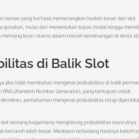
dari teman yang berhasil memenangkan hadiah besar dari slot
ka gunakan, mulai dari menentukan batas modal hingga memil
n memang kunci utama dalam meraih kemenangan di dunia sl
itas di Balik Slot
nya jika tidak membahas mengenai probabilitas di balik perma
kan RNG (Random Number Generator), yang bertujuan untuk
n demikian, pemahaman mengenai probabilitas tetap diperluk
li slot tentang bagaimana menghitung probabilitas munculnya
uk bertaruh lebih besar. Meskipun terkadang hasilnya belum t