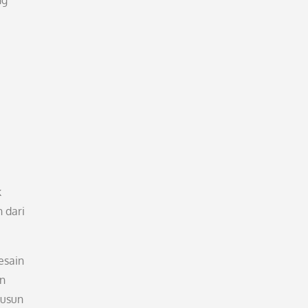
ng
k
 dari
esain
n
susun