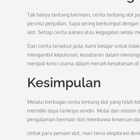
Tak hanya tentang bermain, cerita tentang slot ju
pecinta perjudian. Saya sering berkumpul denga
slot. Setiap cerita sukses atau kegagalan selalu 
Dari cerita tersebut pula, kami belajar untuk ti
mengambil keputusan, kesabaran dalam menungg
menjadi kunci utama dalam meraih kesuksesan di d
Kesimpulan
Melalui berbagai cerita tentang slot yang telah ki
memiliki daya tariknya sendiri. Mulai dari misteri
pengalaman bermain slot membawa keseruan dan 
Untuk para pemain slot, mari terus eksplorasi du