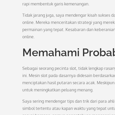
rapi membentuk garis kemenangan.
Tidak jarang juga, saya mendengar kisah sukses 
online. Mereka menceritakan strategi yang mere
permainan yang tepat. Kesabaran dan keberania
online.
Memahami Probabil
Sebagai seorang pecinta slot, tidak lengkap rasa
ini. Mesin slot pada dasarnya didesain berdasar
menciptakan hasil putaran secara acak. Meskipu
untuk meningkatkan peluang menang.
Saya sering mendengar tips dan trik dari para ah
simbol tertentu atau kapan waktu yang tepat unt