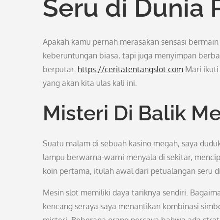
Seru di Dunia 
Apakah kamu pernah merasakan sensasi bermain s
keberuntungan biasa, tapi juga menyimpan berbag
berputar.
https://ceritatentangslot.com
Mari ikuti
yang akan kita ulas kali ini.
Misteri Di Balik Me
Suatu malam di sebuah kasino megah, saya duduk
lampu berwarna-warni menyala di sekitar, menc
koin pertama, itulah awal dari petualangan seru di
Mesin slot memiliki daya tariknya sendiri. Bagaima
kencang seraya saya menantikan kombinasi simbol