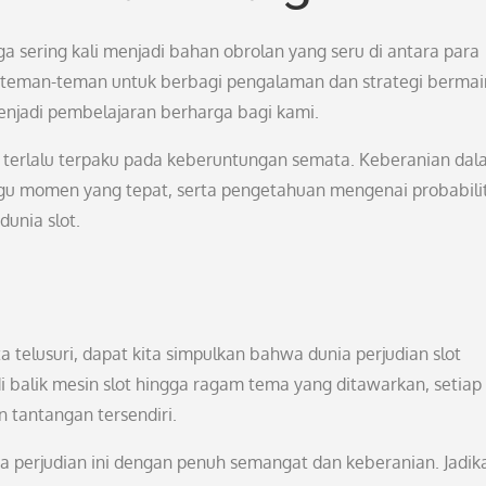
ga sering kali menjadi bahan obrolan yang seru di antara para
n teman-teman untuk berbagi pengalaman dan strategi bermai
menjadi pembelajaran berharga bagi kami.
dak terlalu terpaku pada keberuntungan semata. Keberanian da
u momen yang tepat, serta pengetahuan mengenai probabili
unia slot.
ta telusuri, dapat kita simpulkan bahwa dunia perjudian slot
 di balik mesin slot hingga ragam tema yang ditawarkan, setiap
tantangan tersendiri.
nia perjudian ini dengan penuh semangat dan keberanian. Jadik