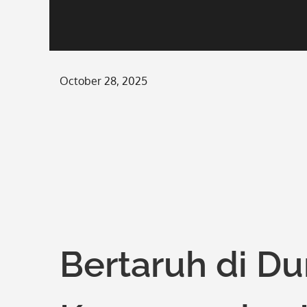
Posted
October 28, 2025
on
Bertaruh di Du