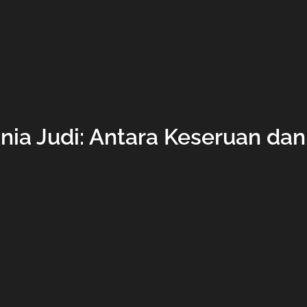
unia Judi: Antara Keseruan d