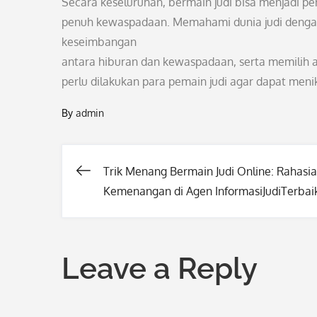
Secara keseluruhan, bermain judi bisa menjadi 
penuh kewaspadaan. Memahami dunia judi dengan 
keseimbangan
antara hiburan dan kewaspadaan, serta memilih a
perlu dilakukan para pemain judi agar dapat menikm
By
admin
Trik Menang Bermain Judi Online: Rahasia
Post
Kemenangan di Agen InformasiJudiTerbai
navigation
Leave a Reply