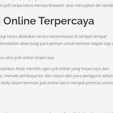
judi tanpa harus merasa khawatir atau merugikan diri sendir
 Online Terpercaya
k lagi harus dilakukan secara konvensional di tempat-tempat
 kemudahan akses bagi para pemain untuk bermain kapan saja
 situs judi online terpercaya.
astikan Anda memilih agen judi online yang terpercaya dan
sensi, metode pembayaran, dan ulasan dari para pengguna sebe
da dalam bermain judi online harus menjadi prioritas utama